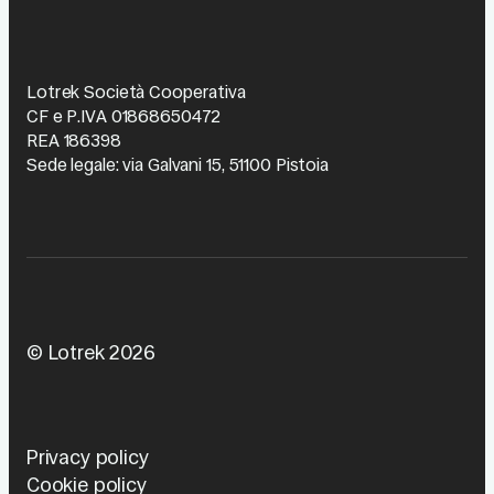
Candidatura
Politica SGI
AI Trasparency
Lotrek Società Cooperativa
CF e P.IVA 01868650472
REA 186398
Sede legale: via Galvani 15, 51100 Pistoia
© Lotrek 2026
Privacy policy
Cookie policy