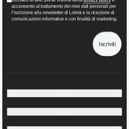
acconsento al trattamento dei miei dati personali per
l’iscrizione alla newsletter di Lotrek e la ricezione di
comunicazioni informative e con finalità di marketing.
Iscriviti
Lotrek
Identità e persone
Soluzioni
Idee.
Carriera
Cosa e come