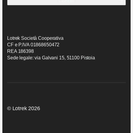
Contatti
Lavori
Prodotti
Contatti
Preventivo
Candidatura
Lotrek Società Cooperativa
CF e P.IVA 01868650472
REA 186398
Sede legale: via Galvani 15, 51100 Pistoia
© Lotrek 2026