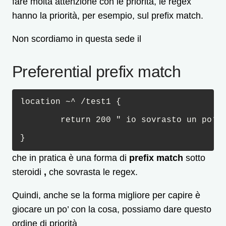
fare molta attenzione con le priorità, le regex
hanno la priorità, per esempio, sul prefix match.
Non scordiamo in questa sede il
Preferential prefix match
location ~^ /test1 { 

	return 200 " io sovrasto un po’ le regex, e quindi attenzione a come mi usi ”

}
che in pratica è una forma di
prefix match
sotto
steroidi
,
che sovrasta le regex.
Quindi, anche se la forma migliore per capire è
giocare un po’ con la cosa, possiamo dare questo
ordine di priorità