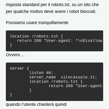
risposta standard per il robots.txt, su un sito che
per qualche motivo deve avere i robot bloccati.
Possiamo usare tranquillamente
location /robots.txt { 

   return 200 "User-agent: *\nDisallow: /
}
Ovvero ...
server {

	listen 80;

	server_name  sitocasuale.it;

	location /robots.txt {  

		return 200 "User-agent: *\nDisallow: /\n"

	}

}
quando l’utente chiederà quindi