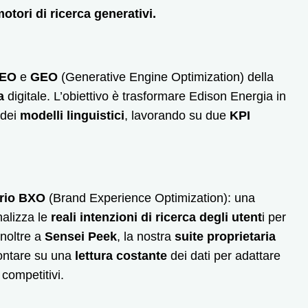
otori di ricerca generativi.
SEO
e
GEO
(Generative Engine Optimization) della
a
digitale. L’obiettivo è trasformare Edison Energia in
 dei
modelli linguistici
, lavorando su due
KPI
ario BXO
(Brand Experience Optimization): una
nalizza le
reali intenzioni di ricerca degli utent
i per
inoltre a
Sensei Peek
, la nostra
suite proprietaria
contare su una
lettura costante
dei dati per adattare
 competitivi.