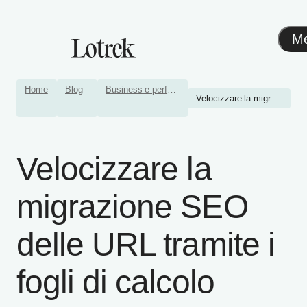
M
Home
Blog
Business e performance
Velocizzare la migrazione ...
Velocizzare la
migrazione SEO
delle URL tramite i
fogli di calcolo