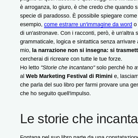
è arroganza, lo giuro, è che credo che quando si 
specie di paradosso. È possibile spiegare come s
esempio,
come estrarre un'immagine da word
o 
di un'astronave. Con i racconti, però, è un'altra s
grammaticale, logica e sintattica senza arrivare
mio,
la narrazione non si insegna: si trasmet
cercherai di ricreare con tutte le tue forze.
Ho letto
"Storie che incantano"
solo perché ho av
al
Web Marketing Festival di Rimini
e, lasciam
che parla del suo libro per farmi provare una ge
che ho seguito quell'impulso.
Le storie che incant
Fontana nel suo libro parte da una constatazion