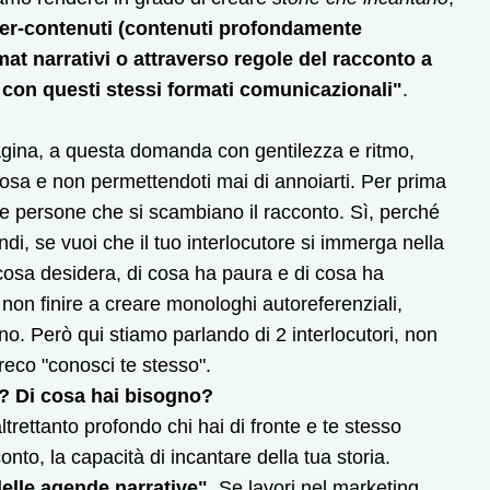
er-contenuti (contenuti profondamente
mat narrativi o attraverso regole del racconto a
 con questi stessi formati comunicazionali"
.
gina, a questa domanda con gentilezza e ritmo,
osa e non permettendoti mai di annoiarti. Per prima
, le persone che si scambiano il racconto. Sì, perché
i, se vuoi che il tuo interlocutore si immerga nella
 cosa desidera, di cosa ha paura e di cosa ha
non finire a creare monologhi autoreferenziali,
o. Però qui stiamo parlando di 2 interlocutori, non
greco "conosci te stesso".
a? Di cosa hai bisogno?
ltrettanto profondo chi hai di fronte e te stesso
nto, la capacità di incantare della tua storia.
elle agende narrative"
. Se lavori nel marketing,