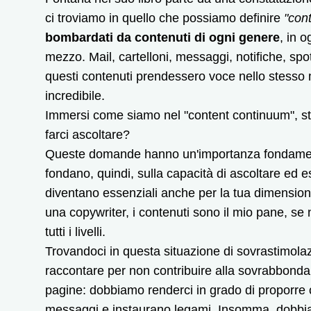
ci troviamo in quello che possiamo definire
"con
bombardati da contenuti di ogni genere
, in 
mezzo. Mail, cartelloni, messaggi, notifiche, spo
questi contenuti prendessero voce nello stess
incredibile.
Immersi come siamo nel "content continuum", s
farci ascoltare?
Queste domande hanno un'importanza fondamenta
fondano, quindi, sulla capacità di ascoltare ed e
diventano essenziali anche per la tua dimension
una copywriter, i contenuti sono il mio pane, se
tutti i livelli.
Trovandoci in questa situazione di sovrastimola
raccontare per non contribuire alla sovrabbonda
pagine: dobbiamo renderci in grado di proporre 
messaggi e instaurano legami. Insomma, dobbia