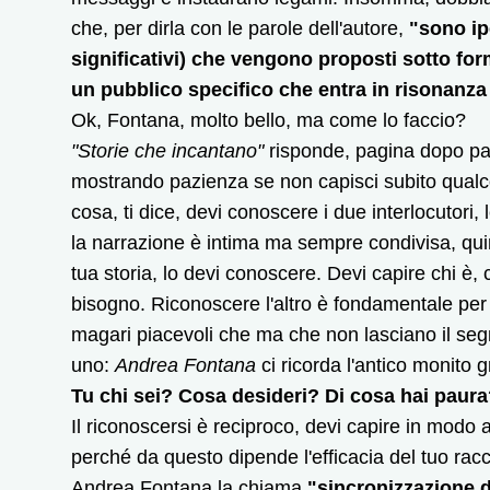
che, per dirla con le parole dell'autore,
"sono ip
significativi) che vengono proposti sotto for
un pubblico specifico che entra in risonanza
Ok, Fontana, molto bello, ma come lo faccio?
"Storie che incantano"
risponde, pagina dopo pa
mostrando pazienza se non capisci subito qualc
cosa, ti dice, devi conoscere i due interlocutori
la narrazione è intima ma sempre condivisa, quind
tua storia, lo devi conoscere. Devi capire chi è,
bisogno. Riconoscere l'altro è fondamentale per 
magari piacevoli che ma che non lasciano il segn
uno:
Andrea Fontana
ci ricorda l'antico monito 
Tu chi sei? Cosa desideri? Di cosa hai paur
Il riconoscersi è reciproco, devi capire in modo a
perché da questo dipende l'efficacia del tuo racco
Andrea Fontana la chiama
"sincronizzazione d