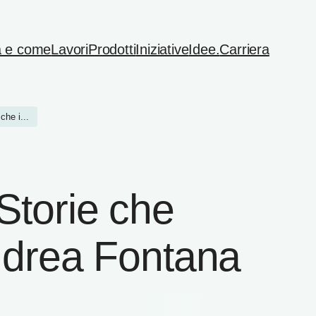
 e come
Lavori
Prodotti
Iniziative
Idee.
Carriera
che i...
Storie che
ndrea Fontana