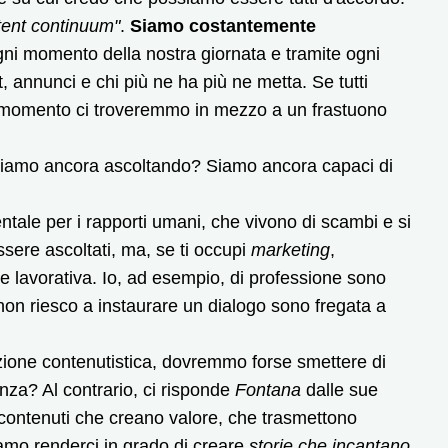
tent continuum"
.
Siamo costantemente
ogni momento della nostra giornata e tramite ogni
t, annunci e chi più ne ha più ne metta. Se tutti
o momento ci troveremmo in mezzo a un frastuono
tiamo ancora ascoltando? Siamo ancora capaci di
le per i rapporti umani, che vivono di scambi e si
ssere ascoltati, ma, se ti occupi
marketing
,
e lavorativa. Io, ad esempio, di professione sono
 non riesco a instaurare un dialogo sono fregata a
zione contenutistica, dovremmo forse smettere di
nza? Al contrario, ci risponde
Fontana
dalle sue
contenuti che creano valore, che trasmettono
mo renderci in grado di creare
storie che incantano
,