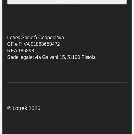
Governance
Preventivo
Candidatura
Politica SGI
AI Trasparency
Lotrek Società Cooperativa
CF e P.IVA 01868650472
REA 186398
Sede legale: via Galvani 15, 51100 Pistoia
© Lotrek 2026