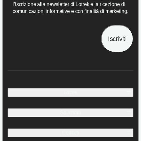
l’iscrizione alla newsletter di Lotrek e la ricezione di
comunicazioni informative e con finalità di marketing.
Iscriviti
Lotrek
Identità e persone
Soluzioni
Idee.
Carriera
Cosa e come
Contatti
Lavori