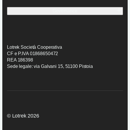
Prodotti
Contatti
Governance
Preventivo
Candidatura
Politica SGI
AI Trasparency
Lotrek Società Cooperativa
CF e P.IVA 01868650472
REA 186398
Sede legale: via Galvani 15, 51100 Pistoia
© Lotrek 2026