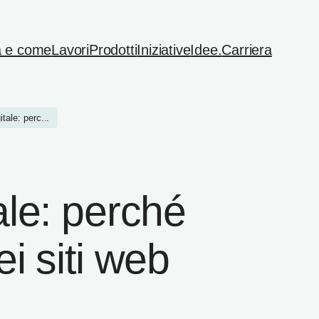
 e come
Lavori
Prodotti
Iniziative
Idee.
Carriera
itale: perc...
tale: perché
ei siti web