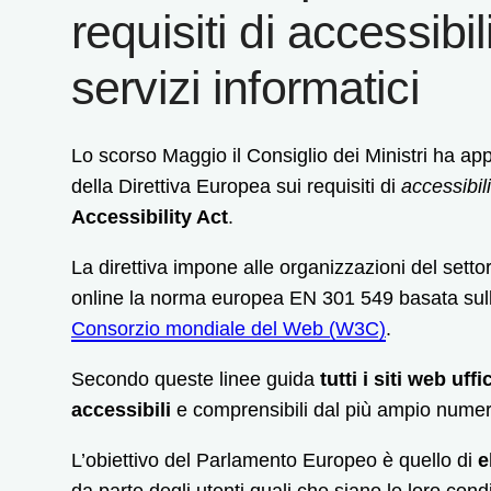
requisiti di accessibil
servizi informatici
Lo scorso Maggio il Consiglio dei Ministri ha ap
della Direttiva Europea sui requisiti di
accessibil
Accessibility Act
.
La direttiva impone alle organizzazioni del settore
online la norma europea EN 301 549 basata sul
Consorzio mondiale del Web (W3C)
.
Secondo queste linee guida
tutti i siti web uf
accessibili
e comprensibili dal più ampio numer
L’obiettivo del Parlamento Europeo è quello di
e
da parte degli utenti quali che siano le loro con