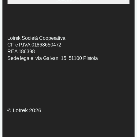
Preventivo
Candidatura
Politica SGI
AI Trasparency
Lotrek Società Cooperativa
CF e P.IVA 01868650472
REA 186398
Sede legale: via Galvani 15, 51100 Pistoia
© Lotrek 2026