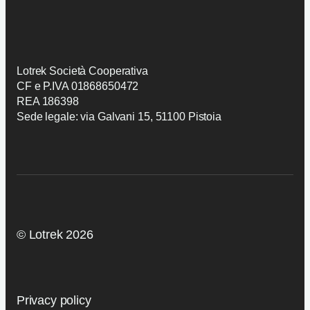
Prodotti
Contatti
Preventivo
Candidatura
Lotrek Società Cooperativa
CF e P.IVA 01868650472
REA 186398
Sede legale: via Galvani 15, 51100 Pistoia
© Lotrek 2026
Privacy policy