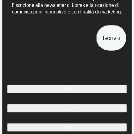
l’iscrizione alla newsletter di Lotrek e la ricezione di
comunicazioni informative e con finalità di marketing.
Iscriviti
Lotrek
Identità e persone
Soluzioni
Idee.
Carriera
Cosa e come
Contatti
Lavori